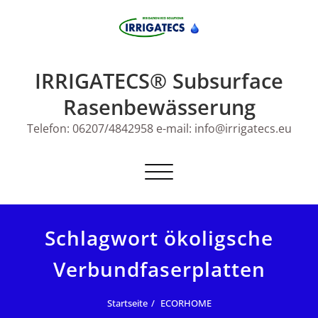
Skip
to
content
IRRIGATECS® Subsurface
Rasenbewässerung
Telefon: 06207/4842958 e-mail: info@irrigatecs.eu
Schalte
Navigation
Schlagwort ökoligsche
Verbundfaserplatten
Startseite
ECORHOME